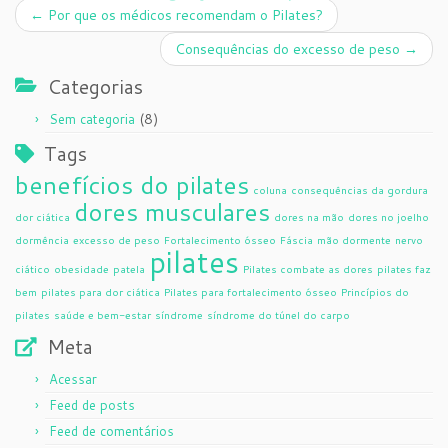
←
Por que os médicos recomendam o Pilates?
Consequências do excesso de peso
→
Categorias
(8)
Sem categoria
Tags
benefícios do pilates
coluna
consequências da gordura
dores musculares
dor ciática
dores na mão
dores no joelho
dormência
excesso de peso
Fortalecimento ósseo
Fáscia
mão dormente
nervo
pilates
ciático
obesidade
patela
Pilates combate as dores
pilates faz
bem
pilates para dor ciática
Pilates para fortalecimento ósseo
Princípios do
pilates
saúde e bem-estar
síndrome
síndrome do túnel do carpo
Meta
Acessar
Feed de posts
Feed de comentários