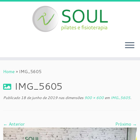
Skip
to
Home
»
IMG_5605
content
IMG_5605
Publicado
18 de junho de 2019
nas dimensões
900 × 600
em
IMG_5605
.
← Anterior
Próximo →