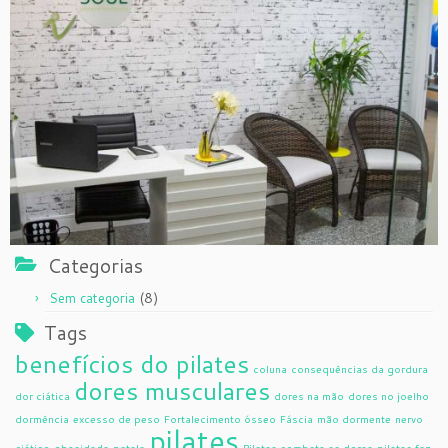
Categorias
(8)
Sem categoria
Tags
benefícios do pilates
coluna
consequências da gordura
dores musculares
dor ciática
dores na mão
dores no joelho
dormência
excesso de peso
Fortalecimento ósseo
Fáscia
mão dormente
nervo
pilates
ciático
obesidade
patela
Pilates combate as dores
pilates faz