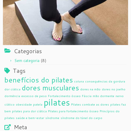
Categorias
(8)
Sem categoria
Tags
benefícios do pilates
coluna
consequências da gordura
dores musculares
dor ciática
dores na mão
dores no joelho
dormência
excesso de peso
Fortalecimento ósseo
Fáscia
mão dormente
nervo
pilates
ciático
obesidade
patela
Pilates combate as dores
pilates faz
bem
pilates para dor ciática
Pilates para fortalecimento ósseo
Princípios do
pilates
saúde e bem-estar
síndrome
síndrome do túnel do carpo
Meta