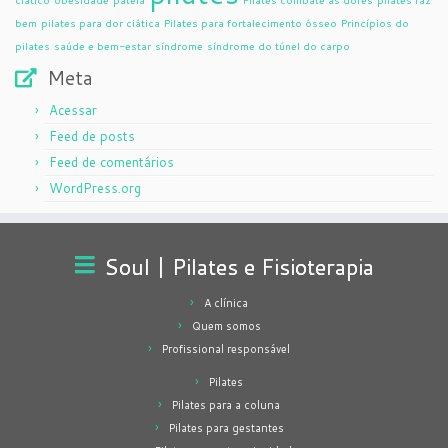
bem
pilates para dor ciática
Pilates para fortalecimento ósseo
Princípios do
pilates
saúde e bem-estar
síndrome
síndrome do túnel do carpo
Meta
Acessar
Feed de posts
Feed de comentários
WordPress.org
Soul | Pilates e Fisioterapia
A clínica
Quem somos
Profissional responsável
Pilates
Pilates para a coluna
Pilates para gestantes