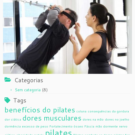
Categorias
(8)
Sem categoria
Tags
benefícios do pilates
coluna
consequências da gordura
dores musculares
dor ciática
dores na mão
dores no joelho
dormência
excesso de peso
Fortalecimento ósseo
Fáscia
mão dormente
nervo
pilates
ciático
obesidade
patela
Pilates combate as dores
pilates faz