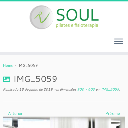
Skip
to
Home
»
IMG_5059
content
IMG_5059
Publicado
18 de junho de 2019
nas dimensões
900 × 600
em
IMG_5059
.
← Anterior
Próximo →