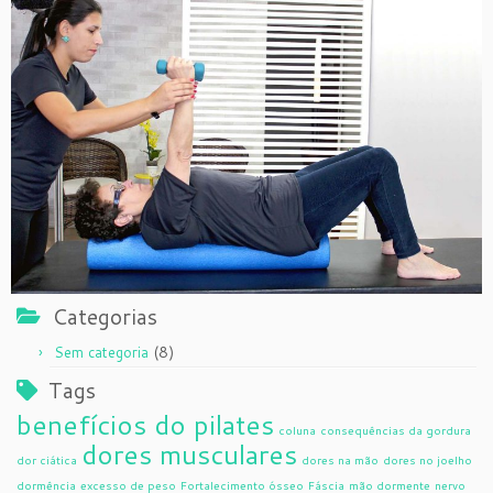
Categorias
(8)
Sem categoria
Tags
benefícios do pilates
coluna
consequências da gordura
dores musculares
dor ciática
dores na mão
dores no joelho
dormência
excesso de peso
Fortalecimento ósseo
Fáscia
mão dormente
nervo