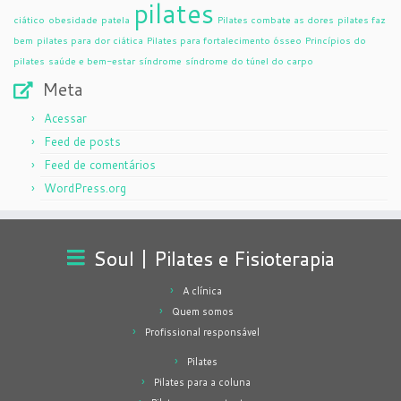
pilates
ciático
obesidade
patela
Pilates combate as dores
pilates faz
bem
pilates para dor ciática
Pilates para fortalecimento ósseo
Princípios do
pilates
saúde e bem-estar
síndrome
síndrome do túnel do carpo
Meta
Acessar
Feed de posts
Feed de comentários
WordPress.org
Soul | Pilates e Fisioterapia
A clínica
Quem somos
Profissional responsável
Pilates
Pilates para a coluna