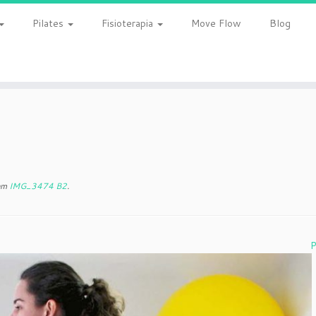
Pilates
Fisioterapia
Move Flow
Blog
em
IMG_3474 B2
.
P