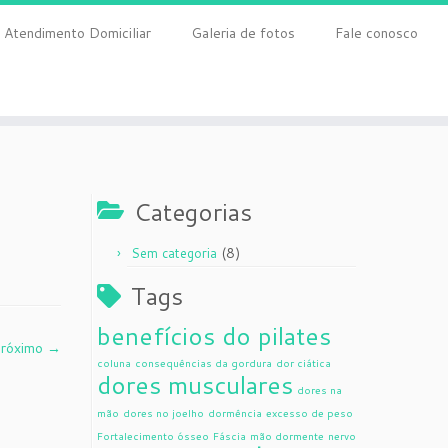
Atendimento Domiciliar
Galeria de fotos
Fale conosco
Categorias
(8)
Sem categoria
Tags
benefícios do pilates
róximo →
coluna
consequências da gordura
dor ciática
dores musculares
dores na
mão
dores no joelho
dormência
excesso de peso
Fortalecimento ósseo
Fáscia
mão dormente
nervo