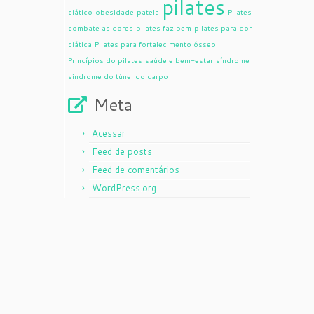
pilates
ciático
obesidade
patela
Pilates
combate as dores
pilates faz bem
pilates para dor
ciática
Pilates para fortalecimento ósseo
Princípios do pilates
saúde e bem-estar
síndrome
síndrome do túnel do carpo
Meta
Acessar
Feed de posts
Feed de comentários
WordPress.org