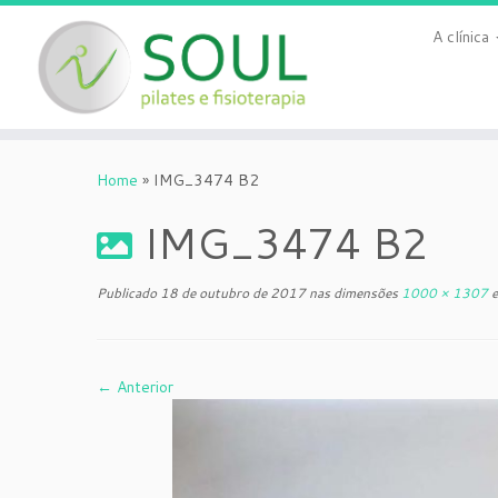
A clínica
Skip
to
Home
»
IMG_3474 B2
content
IMG_3474 B2
Publicado
18 de outubro de 2017
nas dimensões
1000 × 1307
← Anterior