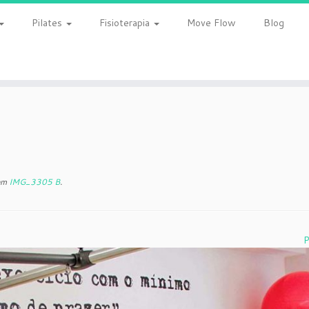
Pilates
Fisioterapia
Move Flow
Blog
em
IMG_3305 B
.
P