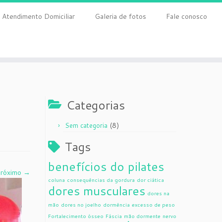
Atendimento Domiciliar
Galeria de fotos
Fale conosco
Categorias
(8)
Sem categoria
Tags
benefícios do pilates
róximo →
coluna
consequências da gordura
dor ciática
dores musculares
dores na
mão
dores no joelho
dormência
excesso de peso
Fortalecimento ósseo
Fáscia
mão dormente
nervo