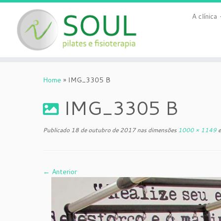
A clínica
Skip
to
Home
»
IMG_3305 B
content
IMG_3305 B
Publicado
18 de outubro de 2017
nas dimensões
1000 × 1149
← Anterior