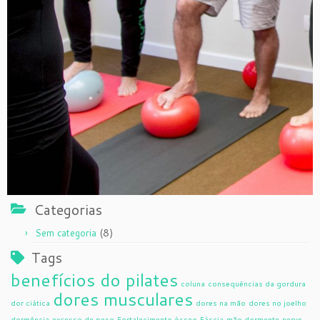
Categorias
(8)
Sem categoria
Tags
benefícios do pilates
coluna
consequências da gordura
dores musculares
dor ciática
dores na mão
dores no joelho
dormência
excesso de peso
Fortalecimento ósseo
Fáscia
mão dormente
nervo