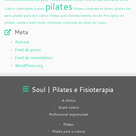
pilates
ciático
obesidade
patela
Pilates combate as dores
pilates faz
bem
pilates para dor ciática
Pilates para fortalecimento ósseo
Princípios do
pilates
saúde e bem-estar
síndrome
síndrome do túnel do carpo
Meta
Acessar
Feed de posts
Feed de comentários
WordPress.org
Soul | Pilates e Fisioterapia
A clínica
Quem somos
Profissional responsável
Pilates
Pilates para a coluna