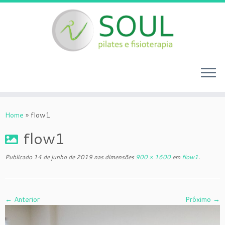
Skip
to
Home
»
flow1
content
flow1
Publicado
14 de junho de 2019
nas dimensões
900 × 1600
em
flow1
.
← Anterior
Próximo →