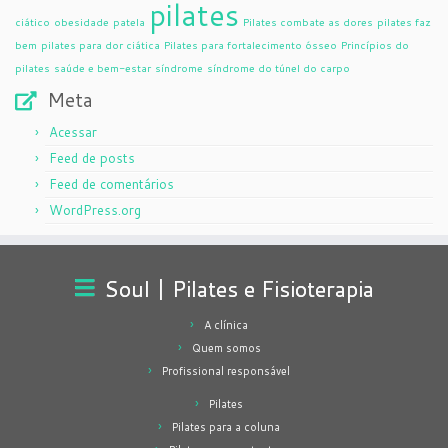
pilates
ciático
obesidade
patela
Pilates combate as dores
pilates faz
bem
pilates para dor ciática
Pilates para fortalecimento ósseo
Princípios do
pilates
saúde e bem-estar
síndrome
síndrome do túnel do carpo
Meta
Acessar
Feed de posts
Feed de comentários
WordPress.org
Soul | Pilates e Fisioterapia
A clínica
Quem somos
Profissional responsável
Pilates
Pilates para a coluna