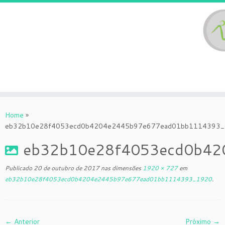
Skip
to
Home
»
content
eb32b10e28f4053ecd0b4204e2445b97e677ead01bb1114393
eb32b10e28f4053ecd0b42
Publicado
20 de outubro de 2017
nas dimensões
1920 × 727
em
eb32b10e28f4053ecd0b4204e2445b97e677ead01bb1114393_1920
.
← Anterior
Próximo →