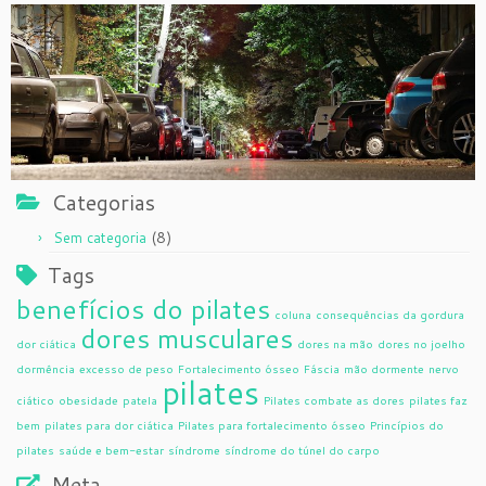
Categorias
(8)
Sem categoria
Tags
benefícios do pilates
coluna
consequências da gordura
dores musculares
dor ciática
dores na mão
dores no joelho
dormência
excesso de peso
Fortalecimento ósseo
Fáscia
mão dormente
nervo
pilates
ciático
obesidade
patela
Pilates combate as dores
pilates faz
bem
pilates para dor ciática
Pilates para fortalecimento ósseo
Princípios do
pilates
saúde e bem-estar
síndrome
síndrome do túnel do carpo
Meta