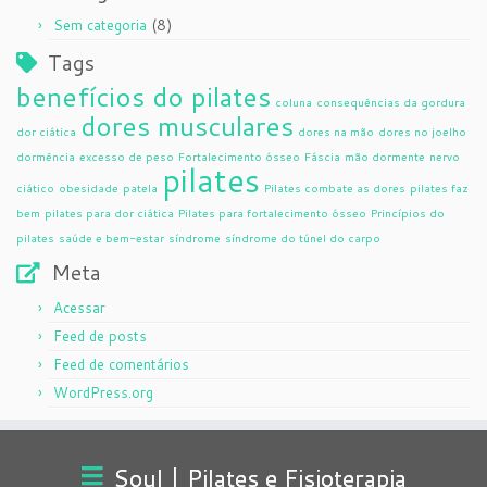
(8)
Sem categoria
Tags
benefícios do pilates
coluna
consequências da gordura
dores musculares
dor ciática
dores na mão
dores no joelho
dormência
excesso de peso
Fortalecimento ósseo
Fáscia
mão dormente
nervo
pilates
ciático
obesidade
patela
Pilates combate as dores
pilates faz
bem
pilates para dor ciática
Pilates para fortalecimento ósseo
Princípios do
pilates
saúde e bem-estar
síndrome
síndrome do túnel do carpo
Meta
Acessar
Feed de posts
Feed de comentários
WordPress.org
Soul | Pilates e Fisioterapia